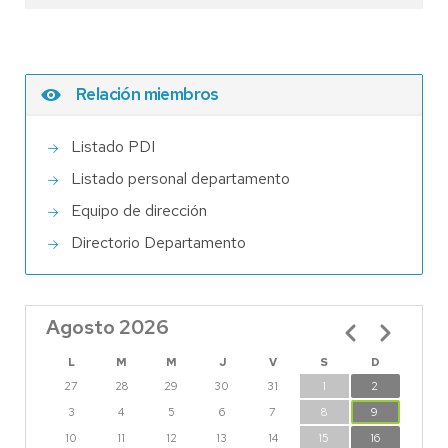
Relación miembros
Listado PDI
Listado personal departamento
Equipo de dirección
Directorio Departamento
Agosto 2026
Paginación
L
M
M
J
V
S
D
27
28
29
30
31
1
2
3
4
5
6
7
8
9
10
11
12
13
14
15
16