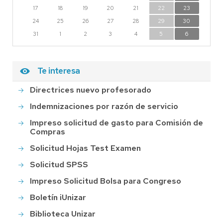
17
18
19
20
21
22
23
24
25
26
27
28
29
30
31
1
2
3
4
5
6
Te interesa
Directrices nuevo profesorado
Indemnizaciones por razón de servicio
Impreso solicitud de gasto para Comisión de
Compras
Solicitud Hojas Test Examen
Solicitud SPSS
Impreso Solicitud Bolsa para Congreso
Boletín iUnizar
Biblioteca Unizar